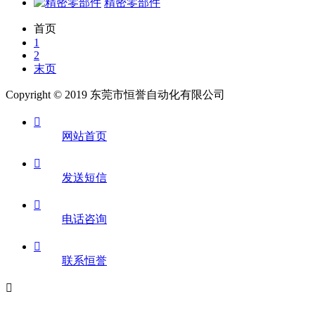
精密零部件
首页
1
2
末页
Copyright © 2019 东莞市恒誉自动化有限公司

网站首页

发送短信

电话咨询

联系恒誉
